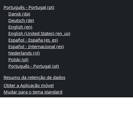
Português - Portugal ‎(pt)‎
Dansk ‎(da)‎
Deutsch ‎(de)‎
English ‎(en)‎
English (United States) ‎(en_us)‎
Español - España ‎(es_es)‎
Español - Internacional ‎(es)‎
Nederlands ‎(nl)‎
Polski ‎(pl)‎
Português - Portugal ‎(pt)‎
Resumo da retenção de dados
Obter a Aplicação móvel
Mudar para o tema standard