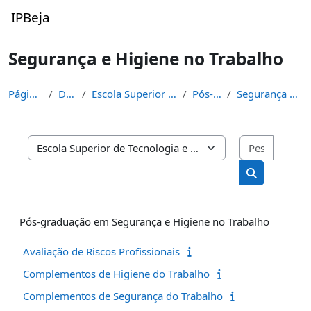
Ir para o conteúdo principal
IPBeja
Segurança e Higiene no Trabalho
Página principal
Disciplinas
Escola Superior de Tecnologia e de Gestão
Pós-graduações
Segurança e Higiene no Trabalho
Pesquisa
Categorias de disciplinas
Pesquisar di
Pós-graduação em Segurança e Higiene no Trabalho
Avaliação de Riscos Profissionais
Complementos de Higiene do Trabalho
Complementos de Segurança do Trabalho