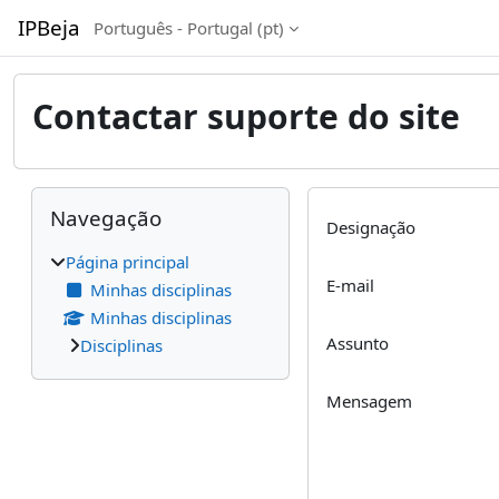
Ir para o conteúdo principal
IPBeja
Português - Portugal ‎(pt)‎
Contactar suporte do site
Blocos
Ignorar Navegação
Navegação
Designação
Página principal
E-mail
Minhas disciplinas
Minhas disciplinas
Assunto
Disciplinas
Mensagem