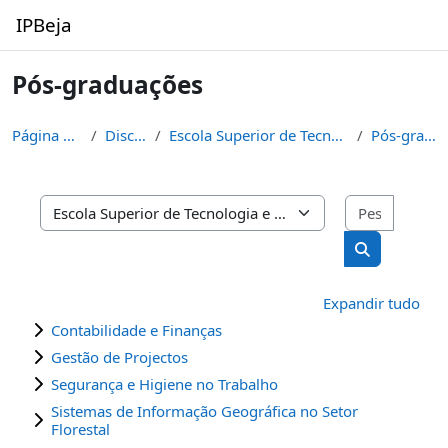
Ir para o conteúdo principal
IPBeja
Pós-graduações
Página principal
Disciplinas
Escola Superior de Tecnologia e de Gestão
Pós-graduações
Pesquisa
Categorias de disciplinas
Pesquisar di
Expandir tudo
Contabilidade e Finanças
Gestão de Projectos
Segurança e Higiene no Trabalho
Sistemas de Informação Geográfica no Setor
Florestal