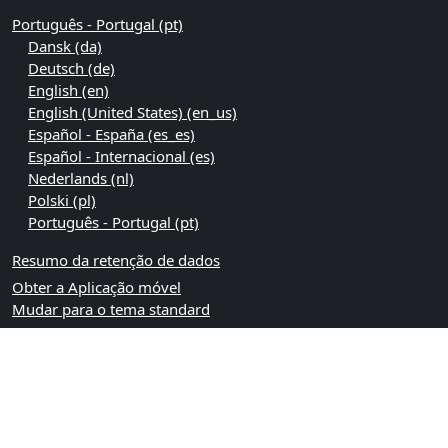
Português - Portugal ‎(pt)‎
Dansk ‎(da)‎
Deutsch ‎(de)‎
English ‎(en)‎
English (United States) ‎(en_us)‎
Español - España ‎(es_es)‎
Español - Internacional ‎(es)‎
Nederlands ‎(nl)‎
Polski ‎(pl)‎
Português - Portugal ‎(pt)‎
Resumo da retenção de dados
Obter a Aplicação móvel
Mudar para o tema standard