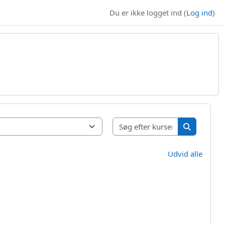
Du er ikke logget ind (
Log ind
)
Søg efter kur
Søg efter k
Udvid alle