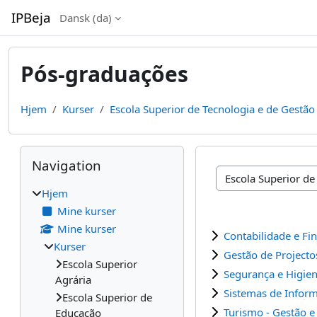
Gå til hovedindhold
IPBeja
Dansk ‎(da)‎
Pós-graduações
Hjem
Kurser
Escola Superior de Tecnologia e de Gestão
Blokke
Skip Navigation
Navigation
Kursuskategorier
Hjem
Mine kurser
Mine kurser
Contabilidade e Fi
Kurser
Gestão de Projecto
Escola Superior
Segurança e Higien
Agrária
Sistemas de Inform
Escola Superior de
Turismo - Gestão e
Educação