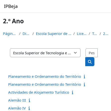
Ir para o conteúdo principal
IPBeja
2.º Ano
Página principal
Disciplinas
Escola Superior de Tecnologia e de Gestão
Licenciaturas
Turismo
2.º Ano
Pesquisa
Categorias de disciplinas
Pesquisar di
Planeamento e Ordenamento do Território
Planeamento e Ordenamento do Território
Actividades de Alojamento Turístico
Alemão III
Alemão IV