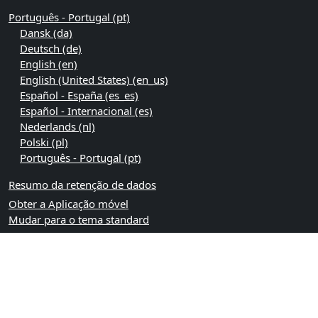
Português - Portugal ‎(pt)‎
Dansk ‎(da)‎
Deutsch ‎(de)‎
English ‎(en)‎
English (United States) ‎(en_us)‎
Español - España ‎(es_es)‎
Español - Internacional ‎(es)‎
Nederlands ‎(nl)‎
Polski ‎(pl)‎
Português - Portugal ‎(pt)‎
Resumo da retenção de dados
Obter a Aplicação móvel
Mudar para o tema standard