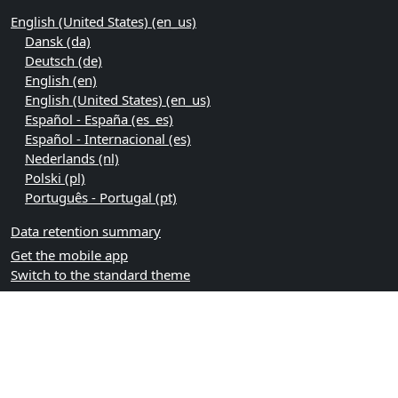
English (United States) ‎(en_us)‎
Dansk ‎(da)‎
Deutsch ‎(de)‎
English ‎(en)‎
English (United States) ‎(en_us)‎
Español - España ‎(es_es)‎
Español - Internacional ‎(es)‎
Nederlands ‎(nl)‎
Polski ‎(pl)‎
Português - Portugal ‎(pt)‎
Data retention summary
Get the mobile app
Switch to the standard theme