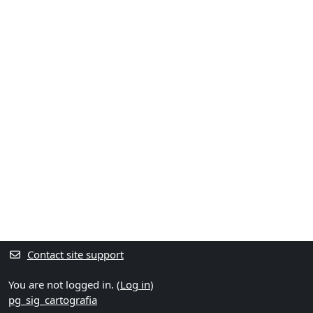
Contact site support
You are not logged in. (
Log in
)
pg_sig_cartografia