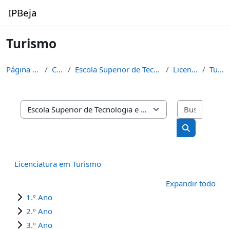
Salta al contenido principal
IPBeja
Turismo
Página Principal
Cursos
Escola Superior de Tecnologia e de Gestão
Licenciaturas
Turismo
Buscar 
Categorías
Buscar curs
Licenciatura em Turismo
Expandir todo
1.º Ano
2.º Ano
3.º Ano