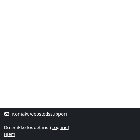
Kontakt webstedssupport
Du er ikke logget ind (
Log ind
)
Hjem