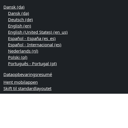
Dansk ‎(da)‎
Dansk ‎(da)‎
Deutsch ‎(de)‎
English ‎(en)‎
English (United States) ‎(en_us)‎
Español - España ‎(es_es)‎
Español - Internacional ‎(es)‎
Nederlands ‎(nl)‎
Polski ‎(pl)‎
Português - Portugal ‎(pt)‎
Dataopbevaringsresumé
Hent mobilappen
Skift til standardlayoutet