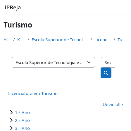
Gå til hovedindhold
IPBeja
Turismo
Hjem
Kurser
Escola Superior de Tecnologia e de Gestão
Licenciaturas
Turismo
Søg efte
Kursuskategorier
Søg efter ku
Licenciatura em Turismo
Udvid alle
1.º Ano
2.º Ano
3.º Ano