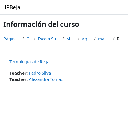
Salta al contenido principal
IPBeja
Información del curso
Página Principal
Cursos
Escola Superior Agrária
Mestrados
Agronomia
ma_tcr_11_12
Resumen
Tecnologias de Rega
Teacher:
Pedro Silva
Teacher:
Alexandra Tomaz