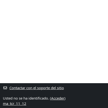
Contactar con el soporte del sitio
Usted no se ha identificado. (
Acceder
)
ma_tcr_11_12