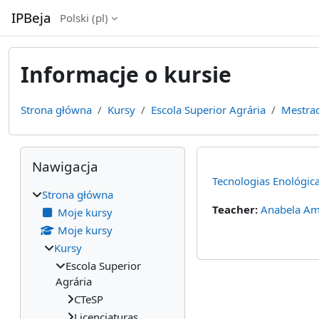
Przejdź do głównej zawartości
IPBeja
Polski ‎(pl)‎
Informacje o kursie
Strona główna
Kursy
Escola Superior Agrária
Mestra
Bloki
Pomiń Nawigacja
Nawigacja
Tecnologias Enológic
Strona główna
Teacher:
Anabela Am
Moje kursy
Moje kursy
Kursy
Escola Superior
Agrária
CTeSP
Licenciaturas