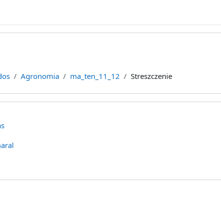
dos
Agronomia
ma_ten_11_12
Streszczenie
as
aral