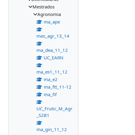
Mestrados
Agronomia
ma_ape
mes_agr_13_14
ma_dea_11_12
UC_EARN
ma_es1_11_12
ma_e2
ma_ftt_11-12
ma_fif
UC_Frutic_M_Agr
_S2B1
ma_gin_11_12