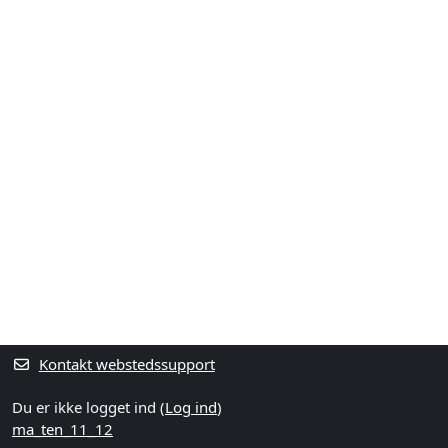
Kontakt webstedssupport
Du er ikke logget ind (
Log ind
)
ma_ten_11_12