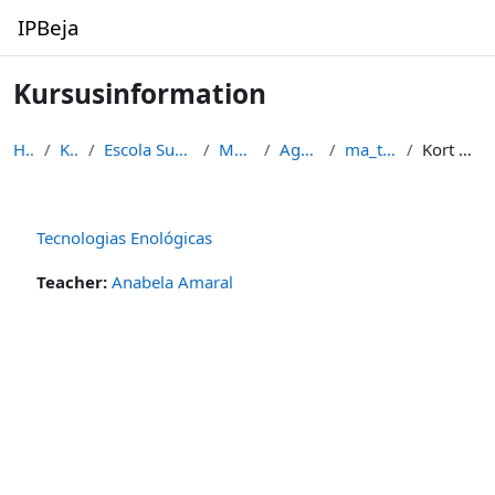
Gå til hovedindhold
IPBeja
Kursusinformation
Hjem
Kurser
Escola Superior Agrária
Mestrados
Agronomia
ma_ten_11_12
Kort beskrivelse
Tecnologias Enológicas
Teacher:
Anabela Amaral