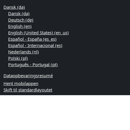
Dansk ‎(da)‎
Dansk ‎(da)‎
Deutsch ‎(de)‎
English ‎(en)‎
English (United States) ‎(en_us)‎
Español - España ‎(es_es)‎
Español - Internacional ‎(es)‎
Nederlands ‎(nl)‎
Polski ‎(pl)‎
Português - Portugal ‎(pt)‎
Dataopbevaringsresumé
Hent mobilappen
Skift til standardlayoutet