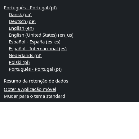
Português - Portugal ‎(pt)‎
Dansk ‎(da)‎
Deutsch ‎(de)‎
English ‎(en)‎
English (United States) ‎(en_us)‎
Español - España ‎(es_es)‎
Español - Internacional ‎(es)‎
Nederlands ‎(nl)‎
Polski ‎(pl)‎
Português - Portugal ‎(pt)‎
Resumo da retenção de dados
Obter a Aplicação móvel
Mudar para o tema standard