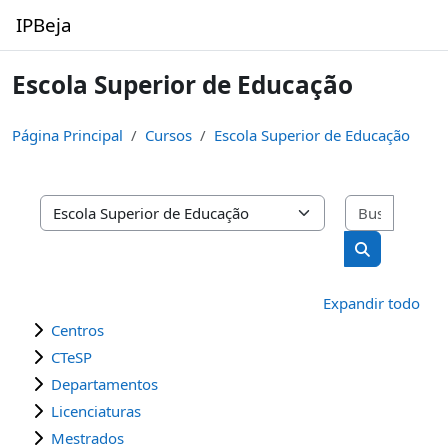
Salta al contenido principal
IPBeja
Escola Superior de Educação
Página Principal
Cursos
Escola Superior de Educação
Buscar 
Categorías
Buscar curs
Expandir todo
Centros
CTeSP
Departamentos
Licenciaturas
Mestrados