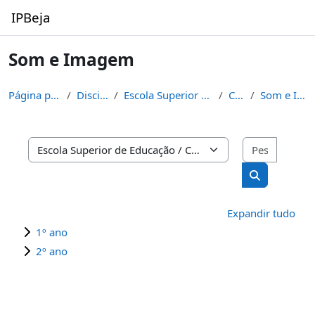
Ir para o conteúdo principal
IPBeja
Som e Imagem
Página principal
Disciplinas
Escola Superior de Educação
CTeSP
Som e Imagem
Pesquisa
Categorias de disciplinas
Pesquisar di
Expandir tudo
1º ano
2º ano