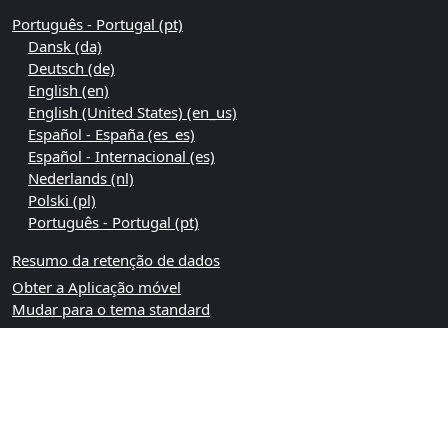
Português - Portugal ‎(pt)‎
Dansk ‎(da)‎
Deutsch ‎(de)‎
English ‎(en)‎
English (United States) ‎(en_us)‎
Español - España ‎(es_es)‎
Español - Internacional ‎(es)‎
Nederlands ‎(nl)‎
Polski ‎(pl)‎
Português - Portugal ‎(pt)‎
Resumo da retenção de dados
Obter a Aplicação móvel
Mudar para o tema standard